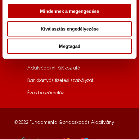
+36 70 383 51 63
Mindennek a megengedése
alapitvany@fundamenta.hu
Kiválasztás engedélyezése
Dokumentumok
Impresszum
Megtagad
Jogi nyilatkozat
Adatvédelmi tájékoztató
Bankkártyás fizetési szabályzat
Éves beszámolók
©2022 Fundamenta Gondoskodás Alapítvány