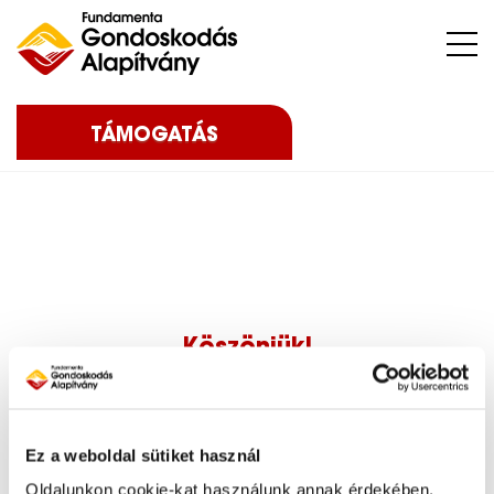
Nehéz sorsú – sokszor súlyos betegséggel küzdő – gyermekeket, az őket nevelő családokat, közösségeket, intézményeket támogatunk.
TÁMOGATÁS
Köszönjük!
Hamarosan keresni fogunk.
Ez a weboldal sütiket használ
Oldalunkon cookie-kat használunk annak érdekében,