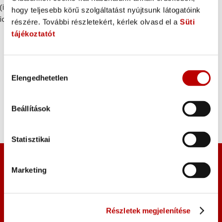
[ifso id=”7718″][ifso id=”7722″][ifso id=”7735″][ifso id=”7757″][ifso
hogy teljesebb körű szolgáltatást nyújtsunk látogatóink
id=”7794″][ifso id=”7702″][ifso id=”7812″]
részére. További részletekért, kérlek olvasd el a
Süti
tájékoztatót
Hozzájárulás
Elengedhetetlen
kiválasztása
Beállítások
Statisztikai
Kapcsolat
Marketing
Fundamenta Gondoskodás Alapítvány
1123 Budapest, Alkotás u. 55-61.
Részletek megjelenítése