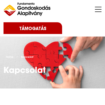
Nehéz sorsú – sokszor súlyos betegséggel küzdő – gyermekeket, az őket nevelő családokat, közösségeket, intézményeket támogatunk.
TÁMOGATÁS
Home
Kapcsolat
Kapcsolat