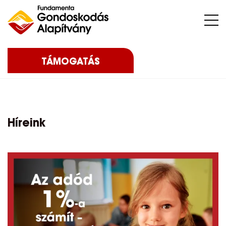
Nehéz sorsú – sokszor súlyos betegséggel küzdő – gyermekeket, az őket nevelő családokat, közösségeket, intézményeket támogatunk.
TÁMOGATÁS
Híreink