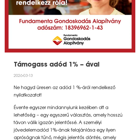
Támogass adód 1% – ával
2026-03-13
Ne hagyd üresen az adód 1 %-áról rendelkező
nyilatkozatot!
Évente egyszer mindannyiunk kezében ott a
lehetőség – egy egyszerű választás, amely hosszú
távon válik igazán jelentőssé. A személyi
jövedelemadód 1%-ának felajánlása egy ilyen
apróságnak tűnő, mégis jelentős döntés, amely