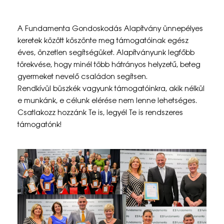
T
A Fundamenta Gondoskodás Alapítvány ünnepélyes
á
keretek között köszönte meg támogatóinak egész
éves, önzetlen segítségüket. Alapítványunk legfőbb
m
törekvése, hogy minél több hátrányos helyzetű, beteg
o
gyermeket nevelő családon segítsen.
Rendkívül büszkék vagyunk támogatóinkra, akik nélkül
g
e munkánk, e célunk elérése nem lenne lehetséges.
a
Csatlakozz hozzánk Te is, legyél Te is rendszeres
támogatónk!
t
ó
i
n
k
a