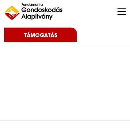
Nehéz sorsú – sokszor súlyos betegséggel küzdő – gyermekeket, az őket nevelő családokat, közösségeket, intézményeket támogatunk.
TÁMOGATÁS
Home
Blog
Legfrissebb hírek
Támogatóinkat köszöntöttük
Támogatóinkat
köszöntöttük