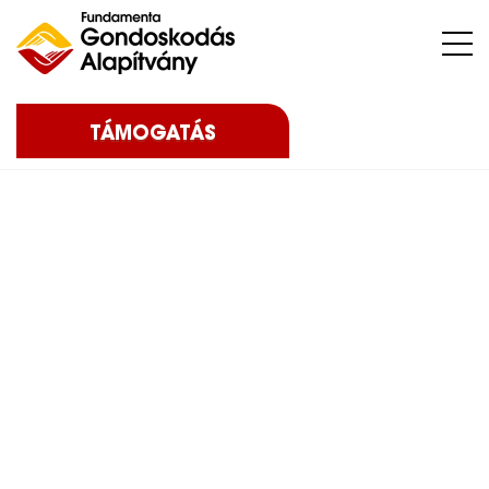
Nehéz sorsú – sokszor súlyos betegséggel küzdő – gyermekeket, az őket nevelő családokat, közösségeket, intézményeket támogatunk.
TÁMOGATÁS
Home
Blog
Eredményeink
2026
Jótékonysági lábtenisz
torna 8. alkalommal – 2026
Jótékonysági lábtenisz
torna 8. alkalommal –
2026