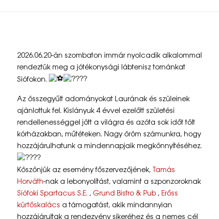
J
2026.06.20-án szombaton immár nyolcadik alkalommal
ó
rendeztük meg a jótékonysági lábtenisz tornánkat
Siófokon.
t
Az összegyűlt adományokat Laurának és szüleinek
é
ajánlottuk fel. Kislányuk 4 évvel ezelőtt születési
k
rendellenességgel jött a világra és azóta sok időt tölt
kórházakban, műtéteken. Nagy öröm számunkra, hogy
o
hozzájárulhatunk a mindennapjaik megkönnyítéséhez.
n
y
Köszönjük az esemény főszervezőjének,
Tamás
Horváth
-nak a lebonyolítást, valamint a szponzoroknak
s
Siófoki Spartacus S.E.
,
Grund Bistro & Pub
,
Erőss
á
kürtőskalács
a támogatást, akik mindannyian
hozzájárultak a rendezvény sikeréhez és a nemes cél