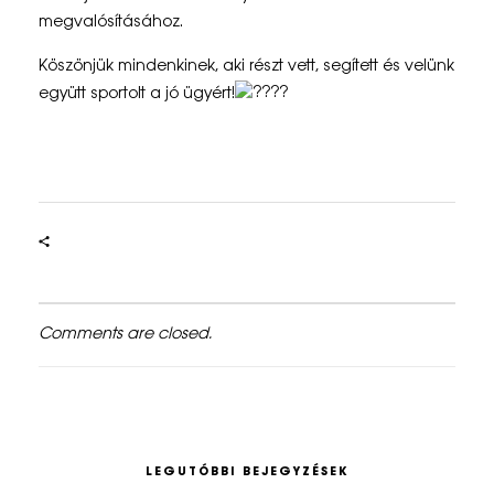
g
megvalósításához.
i
Köszönjük mindenkinek, aki részt vett, segített és velünk
l
együtt sportolt a jó ügyért!
á
b
t
e
n
i
Comments are closed.
s
z
t
LEGUTÓBBI BEJEGYZÉSEK
o