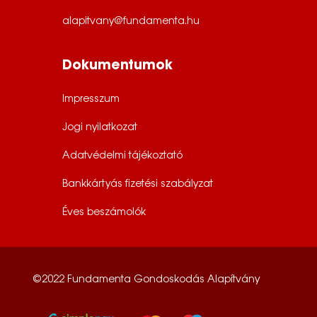
m
alapitvany@fundamenta.hu
a
l
Dokumentumok
–
Impresszum
2
Jogi nyilatkozat
0
Adatvédelmi tájékoztató
2
Bankkártyás fizetési szabályzat
6
Éves beszámolók
©2022 Fundamenta Gondoskodás Alapítvány