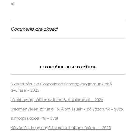
i
G
á
Comments are closed.
l
a
-
2
LEGUTÓBBI BEJEGYZÉSEK
0
Sikerrel zárult a Gondoskodó Csomag programunk első
2
gyűjtése – 2026
Jótékonysági lábtenisz torna 8. alkalommal – 2026
5
Eredményesen zárult a 16. Álom születik pályázatunk – 2026
Támogass adód 1% – ával
Köszönjük, hogy együtt varázsolhattunk örömet – 2025