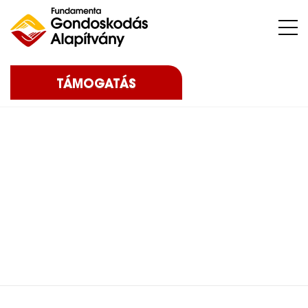
Nehéz sorsú – sokszor súlyos betegséggel küzdő – gyermekeket, az őket nevelő családokat, közösségeket, intézményeket támogatunk.
TÁMOGATÁS
Home
Blog
2025
Kristályünnep & Alapítványi Gála- 2025
Kristályünnep &
Alapítványi Gála- 2025