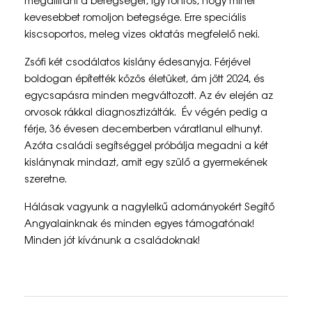
megállítani a betegséget, így fontos, hogy minél
p
kevesebbet romoljon betegsége. Erre speciális
kiscsoportos, meleg vizes oktatás megfelelő neki.
&
Zsófi két csodálatos kislány édesanyja. Férjével
A
boldogan építették közös életüket, ám jött 2024, és
l
egycsapásra minden megváltozott. Az év elején az
orvosok rákkal diagnosztizálták. Év végén pedig a
a
férje, 36 évesen decemberben váratlanul elhunyt.
p
Azóta családi segítséggel próbálja megadni a két
kislánynak mindazt, amit egy szülő a gyermekének
í
szeretne.
t
Hálásak vagyunk a nagylelkű adományokért Segítő
v
Angyalainknak és minden egyes támogatónak!
Minden jót kívánunk a családoknak!
á
n
y