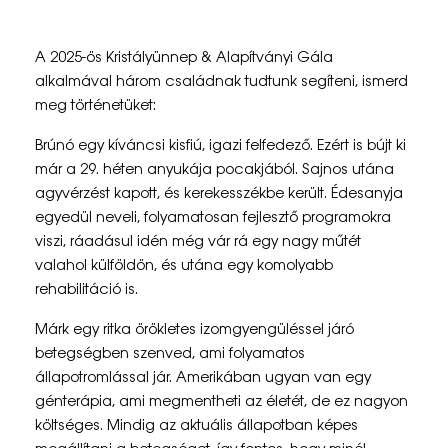
K
A 2025-ös Kristályünnep & Alapítványi Gála
r
alkalmával három családnak tudtunk segíteni, ismerd
meg történetüket:
i
Brúnó egy kíváncsi kisfiú, igazi felfedező. Ezért is bújt ki
s
már a 29. héten anyukája pocakjából. Sajnos utána
t
agyvérzést kapott, és kerekesszékbe került. Édesanyja
egyedül neveli, folyamatosan fejlesztő programokra
á
viszi, ráadásul idén még vár rá egy nagy műtét
l
valahol külföldön, és utána egy komolyabb
rehabilitáció is.
y
ü
Márk egy ritka örökletes izomgyengüléssel járó
betegségben szenved, ami folyamatos
n
állapotromlással jár. Amerikában ugyan van egy
n
génterápia, ami megmentheti az életét, de ez nagyon
költséges. Mindig az aktuális állapotban képes
e