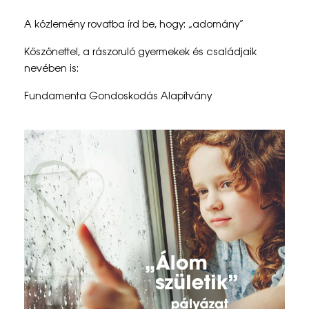
á
z
A közlemény rovatba írd be, hogy: „adomány”
a
Köszönettel, a rászoruló gyermekek és családjaik
nevében is:
t
Fundamenta Gondoskodás Alapítvány
i
f
e
l
h
í
v
á
s