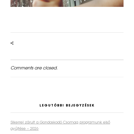
s
z
o
c
i
á
Comments are closed.
l
i
s
a
LEGUTÓBBI BEJEGYZÉSEK
n
Sikerrel zárult a Gondoskodó Csomag programunk első
r
gyűjtése – 2026