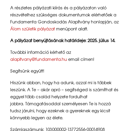
ü
A részletes pályázati kiírás és a pályázaton való
l
részvételhez szükséges dokumentumok elérhetőek a
Fundamenta Gondoskodás Alapítvány honlapján, az
e
Álom születik pályázat
menüpont alatt.
t
A pályázat benyújtásának határideje: 2025. július 14.
i
További információ kérhető az
k
alapitvany@fundamenta.hu
email címen!
”
Segítsünk együtt!
–
Hiszünk abban, hogy ha adunk, azzal mi is többek
P
leszünk. A Te – akár apró – segítséged is számíthat és
eggyel több család helyzete fordulhat
á
jobbra. Támogatásoddal személyesen Te is hozzá
l
tudsz járulni, hogy ezeknek a gyereknek egy kicsit
könnyebb legyen az élete.
y
Számlaszámunk: 103000002-13772556-00014908