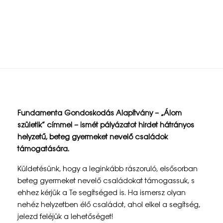
életkörülményeinek
javítására
“
Fundamenta Gondoskodás Alapítvány – „Álom
Á
születik” címmel – ismét pályázatot hirdet hátrányos
helyzetű, beteg gyermeket nevelő családok
l
támogatására.
o
Küldetésünk, hogy a leginkább rászoruló, elsősorban
m
beteg gyermeket nevelő családokat támogassuk, s
ehhez kérjük a Te segítséged is. Ha ismersz olyan
s
nehéz helyzetben élő családot, ahol elkel a segítség,
z
jelezd feléjük a lehetőséget!