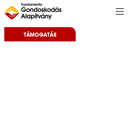
Nehéz sorsú – sokszor súlyos betegséggel küzdő – gyermekeket, az őket nevelő családokat, közösségeket, intézményeket támogatunk.
TÁMOGATÁS
Home
Blog
Uncategorized @hu
“Álom születik” – Pályázati
felhívás szociálisan rászoruló gyermekek életkörülményeinek javítására
“Álom születik” –
Pályázati felhívás
szociálisan rászoruló
gyermekek