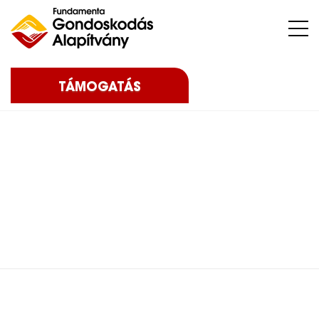
Nehéz sorsú – sokszor súlyos betegséggel küzdő – gyermekeket, az őket nevelő családokat, közösségeket, intézményeket támogatunk.
TÁMOGATÁS
Home
2026
Posts in category: 2026