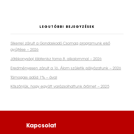
LEGUTÓBBI BEJEGYZÉSEK
Sikerrel zárult a Gondoskodó Csomag programunk első
gyűjtése – 2026
Jótékonysági lábtenisz torna 8. alkalommal – 2026
Eredményesen zárult a 16. Álom születik pályázatunk – 2026
Támogass adód 1% – ával
Köszönjük, hogy együtt varázsolhattunk örömet – 2025
Kapcsolat