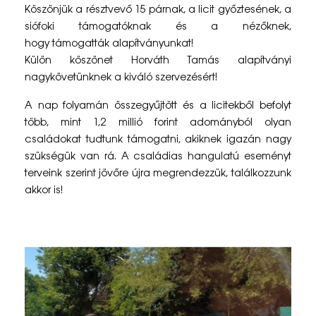
e
Köszönjük a résztvevő 15 párnak, a licit győztesének, a
siófoki támogatóknak és a nézőknek,
n
hogy támogatták alapítványunkat!
t
Külön köszönet Horváth Tamás alapítványi
nagykövetünknek a kiváló szervezésért!
a
A nap folyamán összegyűjtött és a licitekből befolyt
G
több, mint 1,2 millió forint adományból olyan
o
családokat tudtunk támogatni, akiknek igazán nagy
szükségük van rá. A családias hangulatú eseményt
n
terveink szerint jövőre újra megrendezzük, találkozzunk
d
akkor is!
o
s
k
o
d