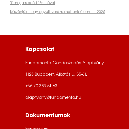
Támogass adód 1% – ával
Köszönjük, hogy együtt varázsolhattunk örömet – 2025
Kapcsolat
Fundamenta Gondoskodás Alapítvány
1123 Budapest, Alkotás u. 55-61.
+36 70 383 51 63
alapitvany@fundamenta.hu
Dokumentumok