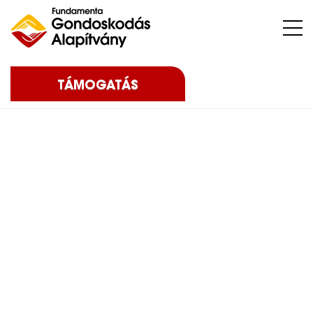
Nehéz sorsú – sokszor súlyos betegséggel küzdő – gyermekeket, az őket nevelő családokat, közösségeket, intézményeket támogatunk.
TÁMOGATÁS
Home
Blog
Eredményeink
2021
I. Fundamenta
Gondoskodás Alapítvány jótékonysági lábtenisz torna – 2021
I. Fundamenta
Gondoskodás
Alapítvány
jótékonysági lábtenisz