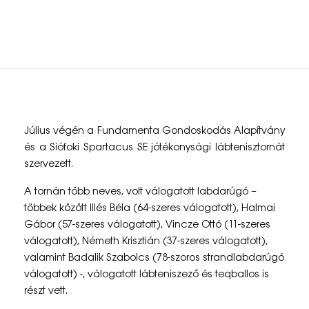
torna – 2021
I
Július végén a Fundamenta Gondoskodás Alapítvány
.
és a Siófoki Spartacus SE jótékonysági lábtenisztornát
szervezett.
F
A tornán több neves, volt válogatott labdarúgó –
u
többek között Illés Béla (64-szeres válogatott), Halmai
n
Gábor (57-szeres válogatott), Vincze Ottó (11-szeres
válogatott), Németh Krisztián (37-szeres válogatott),
d
valamint Badalik Szabolcs (78-szoros strandlabdarúgó
a
válogatott) -, válogatott lábteniszező és teqballos is
részt vett.
m