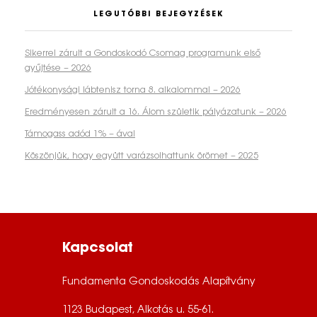
LEGUTÓBBI BEJEGYZÉSEK
Sikerrel zárult a Gondoskodó Csomag programunk első
gyűjtése – 2026
Jótékonysági lábtenisz torna 8. alkalommal – 2026
Eredményesen zárult a 16. Álom születik pályázatunk – 2026
Támogass adód 1% – ával
Köszönjük, hogy együtt varázsolhattunk örömet – 2025
Kapcsolat
Fundamenta Gondoskodás Alapítvány
1123 Budapest, Alkotás u. 55-61.