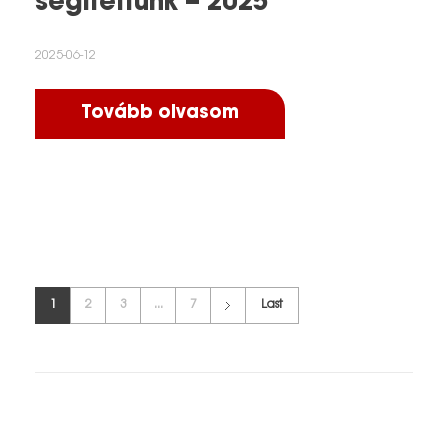
segítettünk – 2025
2025-06-12
Tovább olvasom
1
2
3
...
7
Last