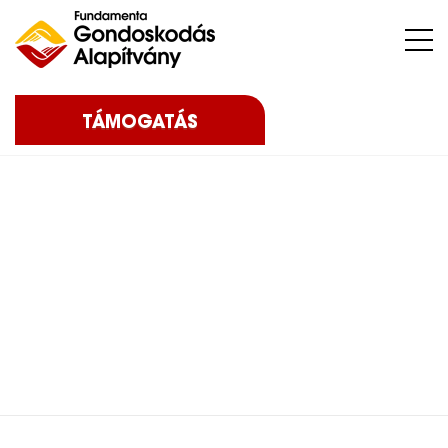
Nehéz sorsú – sokszor súlyos betegséggel küzdő – gyermekeket, az őket nevelő családokat, közösségeket, intézményeket támogatunk.
TÁMOGATÁS
Home
Eredményeink
Posts in category:
Eredményeink