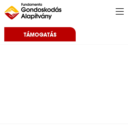
Nehéz sorsú – sokszor súlyos betegséggel küzdő – gyermekeket, az őket nevelő családokat, közösségeket, intézményeket támogatunk.
TÁMOGATÁS
Home
Blog
Eredményeink
2022
Panna kezelésére
gyűjtöttünk – 2022
Panna kezelésére
gyűjtöttünk – 2022