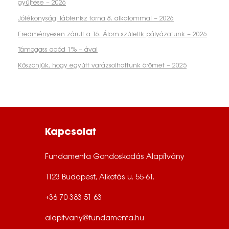
gyűjtése – 2026
Jótékonysági lábtenisz torna 8. alkalommal – 2026
Eredményesen zárult a 16. Álom születik pályázatunk – 2026
Támogass adód 1% – ával
Köszönjük, hogy együtt varázsolhattunk örömet – 2025
Kapcsolat
Fundamenta Gondoskodás Alapítvány
1123 Budapest, Alkotás u. 55-61.
+36 70 383 51 63
alapitvany@fundamenta.hu