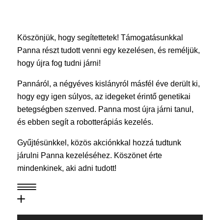
P
Köszönjük, hogy segítettetek! Támogatásunkkal
a
Panna részt tudott venni egy kezelésen, és reméljük,
hogy újra fog tudni járni!
n
n
Pannáról, a négyéves kislányról másfél éve derült ki,
hogy egy igen súlyos, az idegeket érintő genetikai
a
betegségben szenved. Panna most újra járni tanul,
k
és ebben segít a robotterápiás kezelés.
e
Gyűjtésünkkel, közös akciónkkal hozzá tudtunk
z
járulni Panna kezeléséhez. Köszönet érte
mindenkinek, aki adni tudott!
e
l
é
Videólejátszó