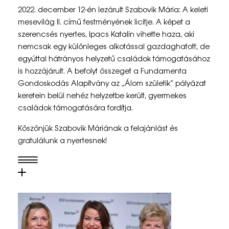
F
2022. december 12-én lezárult Szabovik Mária: A keleti
e
mesevilág II. című festményének licitje. A képet a
szerencsés nyertes, Ipacs Katalin vihette haza, aki
s
nemcsak egy különleges alkotással gazdaghatott, de
t
egyúttal hátrányos helyzetű családok támogatásához
is hozzájárult. A befolyt összeget a Fundamenta
m
Gondoskodás Alapítvány az „Álom születik” pályázat
é
keretein belül nehéz helyzetbe került, gyermekes
családok támogatására fordítja.
n
Köszönjük Szabovik Máriának a felajánlást és
y
gratulálunk a nyertesnek!
l
i
c
i
t