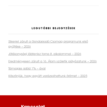
LEGUTÓBBI BEJEGYZÉSEK
Sikerrel zárult a Gondoskodó Csomag programunk első
gyűjtése – 2026
Jótékonysági lábtenisz torna 8. alkalommal – 2026
Eredményesen zárult a 16. Álom születik pályázatunk – 2026
Támogass adód 1% – ával
Köszönjük, hogy együtt varázsolhattunk örömet – 2025