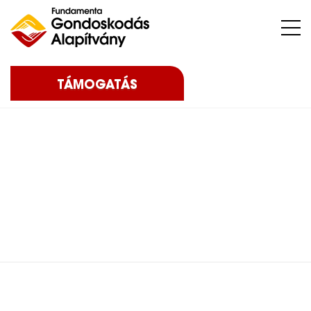
Nehéz sorsú – sokszor súlyos betegséggel küzdő – gyermekeket, az őket nevelő családokat, közösségeket, intézményeket támogatunk.
TÁMOGATÁS
Home
Blog
Eredményeink
2022
Festmény licit – 2022
Festmény licit – 2022