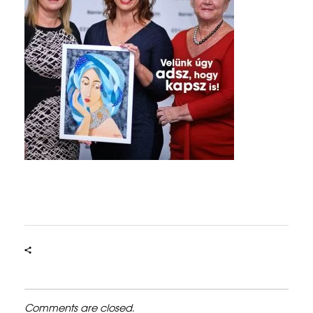
–
2
0
2
2
Comments are closed.