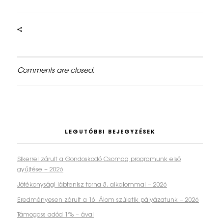
é
s
t
…
Comments are closed.
–
2
0
LEGUTÓBBI BEJEGYZÉSEK
2
3
Sikerrel zárult a Gondoskodó Csomag programunk első
gyűjtése – 2026
Jótékonysági lábtenisz torna 8. alkalommal – 2026
Eredményesen zárult a 16. Álom születik pályázatunk – 2026
Támogass adód 1% – ával