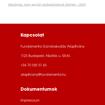
Köszönjük, hogy együtt varázsolhattunk örömet – 2025
Kapcsolat
Fundamenta Gondoskodás Alapítvány
1123 Budapest, Alkotás u. 55-61.
+36 70 383 51 63
alapitvany@fundamenta.hu
Dokumentumok
Impresszum