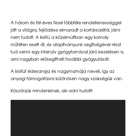
N
A három és fél éves Noel többféle rendellenességgel
o
jött a világra, fejlődése elmaradt a kortársaiétól, járni
nem tudott. A kisfiú a közelmúltban egy komoly
e
műtéten esett át, és alapítványunk segítségével részt
l
tud venni egy intenzív gyógytornával járó kezelésen is,
ami nagyban elősegítheti további gyógyulását.
m
A kisfiút édesanyja és nagymamája neveli, így az
á
anyagi támogatásra különösen nagy szükségük van.
r
Köszönjük mindenkinek, aki adni tudott!
m
Videólejátszó
e
g
t