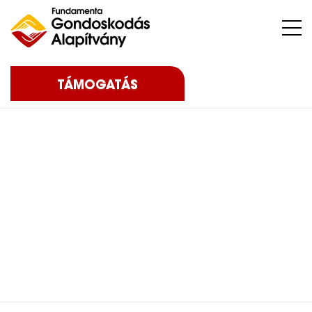
Nehéz sorsú – sokszor súlyos betegséggel küzdő – gyermekeket, az őket nevelő családokat, közösségeket, intézményeket támogatunk.
TÁMOGATÁS
Home
Blog
Eredményeink
2023
Noel már meg tud
tenni pár lépést… – 2023
Noel már meg tud tenni
pár lépést… – 2023