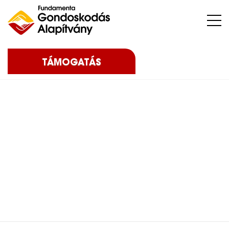
Nehéz sorsú – sokszor súlyos betegséggel küzdő – gyermekeket, az őket nevelő családokat, közösségeket, intézményeket támogatunk.
TÁMOGATÁS
Home
Blog
Eredményeink
2024
Saci ellátásában
segítettünk – 2024
Saci ellátásában
segítettünk – 2024