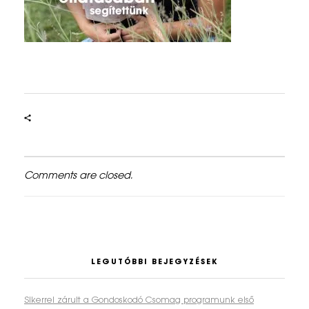
á
b
a
n
s
e
g
Comments are closed.
í
t
e
t
LEGUTÓBBI BEJEGYZÉSEK
t
ü
Sikerrel zárult a Gondoskodó Csomag programunk első