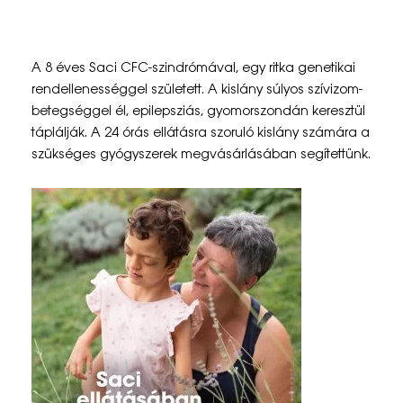
S
A 8 éves Saci CFC-szindrómával, egy ritka genetikai
a
rendellenességgel született. A kislány súlyos szívizom-
betegséggel él, epilepsziás, gyomorszondán keresztül
c
táplálják. A 24 órás ellátásra szoruló kislány számára a
i
szükséges gyógyszerek megvásárlásában segítettünk.
e
l
l
á
t
á
s