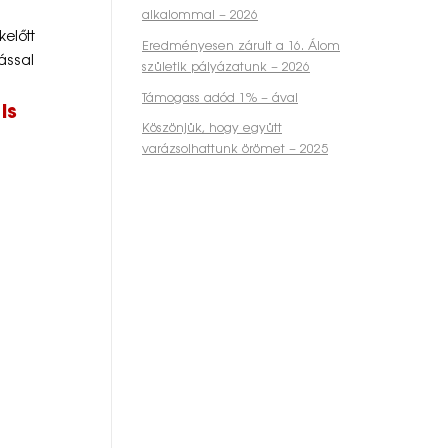
alkalommal – 2026
előtt
Eredményesen zárult a 16. Álom
ással
születik pályázatunk – 2026
Támogass adód 1% – ával
is
Köszönjük, hogy együtt
varázsolhattunk örömet – 2025