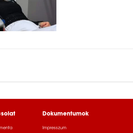
solat
Dokumentumok
menta
Impresszum