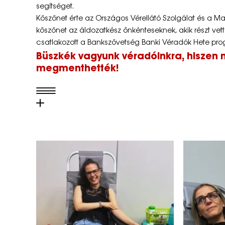
segítséget.
e
Köszönet érte az Országos Vérellátó Szolgálat és a M
köszönet az áldozatkész önkénteseknek, akik részt v
r
csatlakozott a Bankszövetség Banki Véradók Hete pro
e
Büszkék vagyunk véradóinkra, hiszen
megmenthették!
s
v
é
r
a
d
á
s