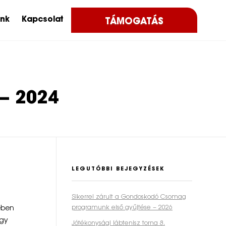
ink
Kapcsolat
TÁMOGATÁS
 – 2024
LEGUTÓBBI BEJEGYZÉSEK
Sikerrel zárult a Gondoskodó Csomag
ében
programunk első gyűjtése – 2026
így
Jótékonysági lábtenisz torna 8.