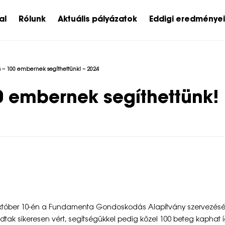
al
Rólunk
Aktuális pályázatok
Eddigi eredménye
s – 100 embernek segíthettünk! – 2024
0 embernek segíthettünk!
: október 10-én a Fundamenta Gondoskodás Alapítvány szervezés
dtak sikeresen vért, segítségükkel pedig közel 100 beteg kaphat 