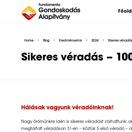
Főold
Nehéz sorsú – sokszor súlyos betegséggel küzdő – gyermekeket, az őket nevelő családokat, közösségeket, intézményeket támogatunk.
Home
Blog
Eredményeink
2024
Sikeres véradá
Sikeres véradás – 10
S
Hálásak vagyunk véradóinknak!
i
Nagy örömünkre idén is sikeres véradást zárhattunk
k
megtartott véradáson 31-en – köztük 5 első véradó – a