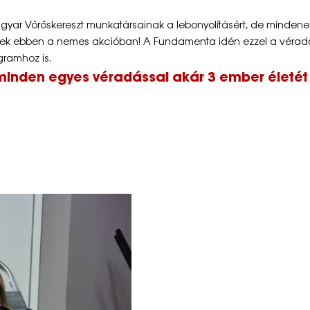
agyar Vöröskereszt munkatársainak a lebonyolításért, de mindenek
ettek ebben a nemes akcióban! A Fundamenta idén ezzel a vérad
gramhoz is.
 minden egyes véradással akár
3 ember életét