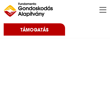
Nehéz sorsú – sokszor súlyos betegséggel küzdő – gyermekeket, az őket nevelő családokat, közösségeket, intézményeket támogatunk.
TÁMOGATÁS
Home
Blog
Eredményeink
2024
Karácsonyi
adománygyűjtés – 2024
Karácsonyi
adománygyűjtés –
2024