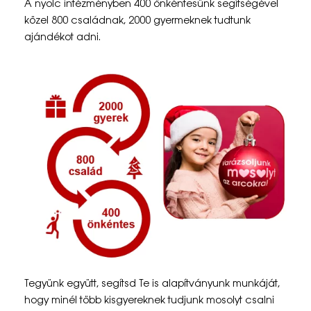
A nyolc intézményben 400 önkéntesünk segítségével
s
közel 800 családnak, 2000 gyermeknek tudtunk
ajándékot adni.
–
2
0
2
4
Tegyünk együtt, segítsd Te is alapítványunk munkáját,
hogy minél több kisgyereknek tudjunk mosolyt csalni