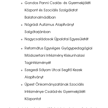
a
Gondos Panni Csalás- és Gyermekjóléti
Központ és Szociális Szolgálatot
d
Balatonalmádiban
o
Nógrádi Autizmus Alapítványt
m
Salgótarjánban
á
Nagycsaládosok Újpalotai Egyesületét
n
Református Egységes Gyógypedagógiai
y
Módszertani Intézmény Kiskunhalasi
g
Tagintézményét
Szegedi Sólyom Utcai Segítő Kezek
y
Alapítványt
ű
Újpest Önkormányzatának Szociális
j
Intézménye Család-és Gyermekjóléti
t
Központot
é