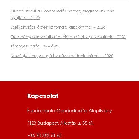
Sikerrel zárult a Gondoskodó Csomag programunk első
gyűjtése – 2026
Jótékonysági lábtenisz torna 8. alkalommal – 2026
Eredményesen zárult a 16. Álom születik pályázatunk – 2026
Támogass adód 1% – ával
Köszönjük, hogy együtt varázsolhattunk örömet – 2025
Kapcsolat
Fundamenta Gondoskodás Alapítvány
1123 Budapest, Alkotás u. 55-61.
+36 70 383 51 63