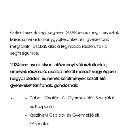
K
Önkénteseink segítségével 2024-ben is megszerveztük
a
karácsonyi adománygyűjtésünket, és igyekeztünk
megtalálni azokat, akik a leginkább rászorultak a
r
segítségünkre.
á
2024-ben nyolc olyan intézményt választottunk ki,
c
amelyek rászoruló, család nélkül maradt vagy éppen
nagycsaládos, és nehéz körülmények között élő
s
gyerekeket tanítanak, gondoznak:
o
Dabasi Család- és Gyermekjóléti Szolgálat
n
és Központot
y
Keszthelyi Család- és Gyermekjóléti
i
Központot