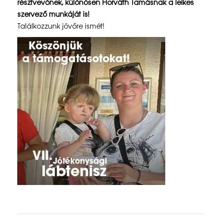
résztvevőnek, különösen Horváth Tamásnak a lelkes
e
szervező munkáját is!
n
Találkozzunk jövőre ismét!
t
a
G
o
n
d
o
s
k
o
d