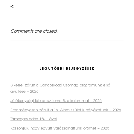
á
s
A
Comments are closed.
l
a
p
LEGUTÓBBI BEJEGYZÉSEK
í
t
Sikerrel zárult a Gondoskodó Csomag programunk első
gyűjtése – 2026
v
Jótékonysági lábtenisz torna 8. alkalommal – 2026
á
Eredményesen zárult a 16. Álom születik pályázatunk – 2026
n
Támogass adód 1% – ával
y
Köszönjük, hogy együtt varázsolhattunk örömet – 2025