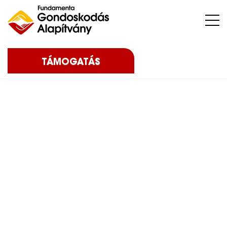
Nehéz sorsú – sokszor súlyos betegséggel küzdő – gyermekeket, az őket nevelő családokat, közösségeket, intézményeket támogatunk.
TÁMOGATÁS
Home
Blog
Eredményeink
2025
7. Fundamenta
Gondoskodás Alapítvány Jótékonysági lábtenisz torna – 2025
7. Fundamenta
Gondoskodás
Alapítvány
Jótékonysági lábtenisz