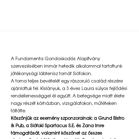
torna – 2025
7
A Fundamenta Gondoskodás Alapítvány
.
szervezésében immár hetedik alkalommal tartottunk
jótékonysági lábtenisz tornát Siófokon.
F
A torna teljes bevételét egy rászoruló család részére
u
ajánlottuk fel. Kislányuk, a 3 éves Laura súlyos fejlődési
rendellenességgel él együtt. A betegsége miatt élete
n
nagy részét kórházban, vizsgálatokon, műtéteken
d
töltötte.
Köszönjük az esemény szponzorainak: a Grund Bistro
a
& Pub, a Siófoki Spartacus S.E. és Zana Imre
m
támogatását, valamint köszönet az összes