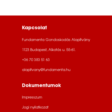
J
ó
t
Kapcsolat
é
k
Fundamenta Gondoskodás Alapítvány
o
1123 Budapest, Alkotás u. 55-61.
n
+36 70 383 51 63
y
alapitvany@fundamenta.hu
s
á
Dokumentumok
g
Impresszum
i
Jogi nyilatkozat