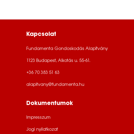
l
o
m
Kapcsolat
s
Fundamenta Gondoskodás Alapítvány
z
1123 Budapest, Alkotás u. 55-61.
ü
+36 70 383 51 63
l
e
alapitvany@fundamenta.hu
t
Dokumentumok
i
k
Impresszum
p
Jogi nyilatkozat