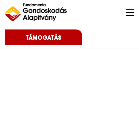
Nehéz sorsú – sokszor súlyos betegséggel küzdő – gyermekeket, az őket nevelő családokat, közösségeket, intézményeket támogatunk.
TÁMOGATÁS
Home
Blog
Eredményeink
2026
Eredményesen zárult
a 16. Álom születik pályázatunk – 2026
Eredményesen zárult a
16. Álom születik
pályázatunk – 2026