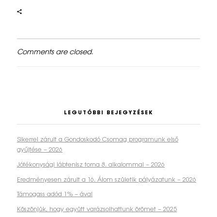
e
n
z
Comments are closed.
á
r
u
l
LEGUTÓBBI BEJEGYZÉSEK
t
Sikerrel zárult a Gondoskodó Csomag programunk első
a
gyűjtése – 2026
1
Jótékonysági lábtenisz torna 8. alkalommal – 2026
6
Eredményesen zárult a 16. Álom születik pályázatunk – 2026
.
Támogass adód 1% – ával
Köszönjük, hogy együtt varázsolhattunk örömet – 2025
Á