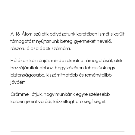
E
A 16. Álom születik pályázatunk keretében ismét sikerült
r
támogatást nyújtanunk beteg gyermeket nevelő,
rászoruló családok számára.
e
Hálásan köszönjük mindazoknak a támogatását, akik
d
hozzájárultak ahhoz, hogy közösen tehessünk egy
m
biztonságosabb, kiszámíthatóbb és reménytelibb
jövőért!
é
n
Örömmel látjuk, hogy munkánk egyre szélesebb
körben jelent valódi, kézzelfogható segítséget.
y
e
s