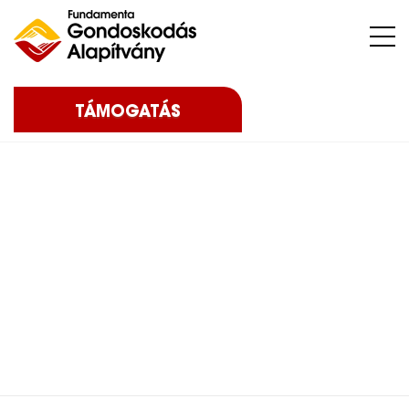
Nehéz sorsú – sokszor súlyos betegséggel küzdő – gyermekeket, az őket nevelő családokat, közösségeket, intézményeket támogatunk.
TÁMOGATÁS
Home
Blog
Eredményeink
2019
Iskolafelújítás – Etyek,
2019
Iskolafelújítás – Etyek,
2019