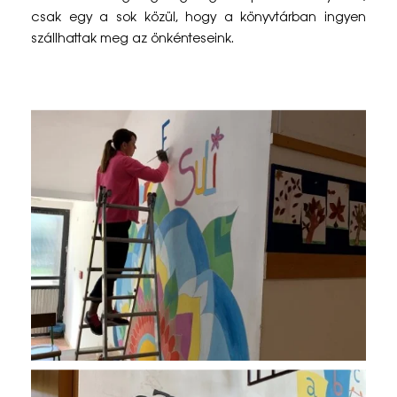
í
csak egy a sok közül, hogy a könyvtárban ingyen
t
szállhattak meg az önkénteseink.
á
s
–
E
t
y
e
k
,
2
0