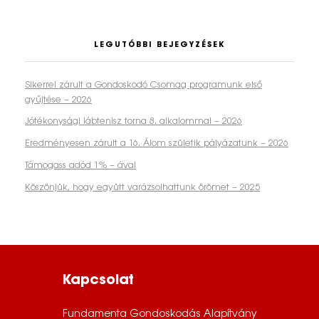
LEGUTÓBBI BEJEGYZÉSEK
Sikerrel zárult a Gondoskodó Csomag programunk első
gyűjtése – 2026
Jótékonysági lábtenisz torna 8. alkalommal – 2026
Eredményesen zárult a 16. Álom születik pályázatunk – 2026
Támogass adód 1% – ával
Köszönjük, hogy együtt varázsolhattunk örömet – 2025
Kapcsolat
Fundamenta Gondoskodás Alapítvány