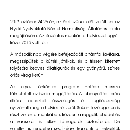
I
2019. október 24-25-én, az őszi szünet előtt került sor az
s
Etyeki Nyelvoktató Német Nemzetiségi Általános Iskola
megújítására. Az önkéntes munkán a helyiekkel együtt
k
közel 70 fő vett részt.
o
A második nap végére befejeződött a támfal javítása,
l
megszépültek a kültéri játékok, és a frissen kifestett
folyósóra kedves állatfigurák és egy gyönyörű, színes
a
óriás virág került.
f
Az etyeki önkéntes program hatása messze
e
túlmutatott az iskola megújításán. A lebonyolítás során
l
ritkán tapasztalt összefogás és segítőkészség
nyilvánult meg a helyiek részéről. Sokan tevőlegesen is
ú
részt vettek a munkában, közben a reggelit, ebédet és
j
a vacsorát is lelkes támogatók biztosították. De
emellett is rengeteg segítséget kaptunk a helyiektől,