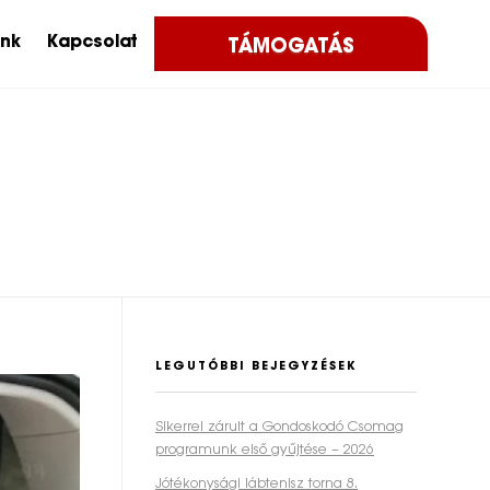
ink
Kapcsolat
TÁMOGATÁS
LEGUTÓBBI BEJEGYZÉSEK
Sikerrel zárult a Gondoskodó Csomag
programunk első gyűjtése – 2026
Jótékonysági lábtenisz torna 8.