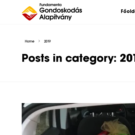
Főold
Nehéz sorsú – sokszor súlyos betegséggel küzdő – gyermekeket, az őket nevelő családokat, közösségeket, intézményeket támogatunk.
Home
2019
Posts in category: 20