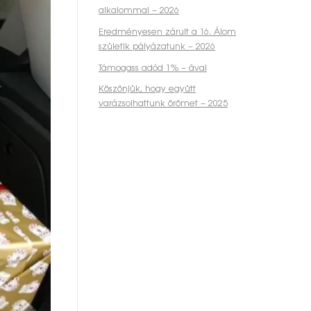
alkalommal – 2026
Eredményesen zárult a 16. Álom
születik pályázatunk – 2026
Támogass adód 1% – ával
Köszönjük, hogy együtt
varázsolhattunk örömet – 2025