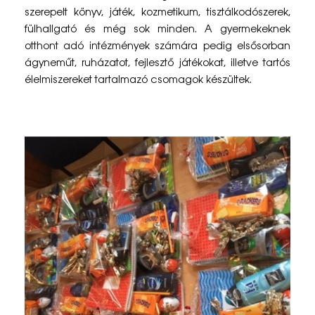
a
szerepelt könyv, játék, kozmetikum, tisztálkodószerek,
fülhallgató és még sok minden. A gyermekeknek
d
otthont adó intézmények számára pedig elsősorban
o
ágyneműt, ruházatot, fejlesztő játékokat, illetve tartós
élelmiszereket tartalmazó csomagok készültek.
m
á
n
y
g
y
ű
j
t
é