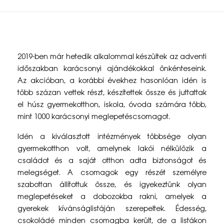
K
2019-ben már hetedik alkalommal készültek az adventi
a
időszakban karácsonyi ajándékokkal önkénteseink.
Az akcióban, a korábbi évekhez hasonlóan idén is
r
több százan vettek részt, készítettek össze és juttattak
á
el húsz gyermekotthon, iskola, óvoda számára több,
mint 1000 karácsonyi meglepetéscsomagot.
c
Idén a kiválasztott intézmények többsége olyan
s
gyermekotthon volt, amelynek lakói nélkülözik a
o
családot és a saját otthon adta biztonságot és
melegséget. A csomagok egy részét személyre
n
szabottan állítottuk össze, és igyekeztünk olyan
y
meglepetéseket a dobozokba rakni, amelyek a
gyerekek kívánságlistáján szerepeltek. Édesség,
i
csokoládé minden csomagba került, de a listákon