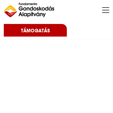
Nehéz sorsú – sokszor súlyos betegséggel küzdő – gyermekeket, az őket nevelő családokat, közösségeket, intézményeket támogatunk.
TÁMOGATÁS
Home
Blog
Eredményeink
2019
Karácsonyi
adománygyűjtés – 2019
Karácsonyi
adománygyűjtés –
2019