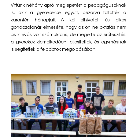
t
Vittünk néhány apró meglepetést a pedagógusoknak
is, akik a gyerekekkel együtt, bezárva töltötték a
t
karantén hónapjait. A két elhivatott és lelkes
ü
gondozótanár elmesélte, hogy az online oktatás nem
kis kihívás volt számukra is, de megérte az erőfeszítés:
n
a gyerekek kiemelkedően teljesítettek, és egymásnak
k
is segítettek a feladatok megoldásában.
a
g
y
e
r
m
e
k