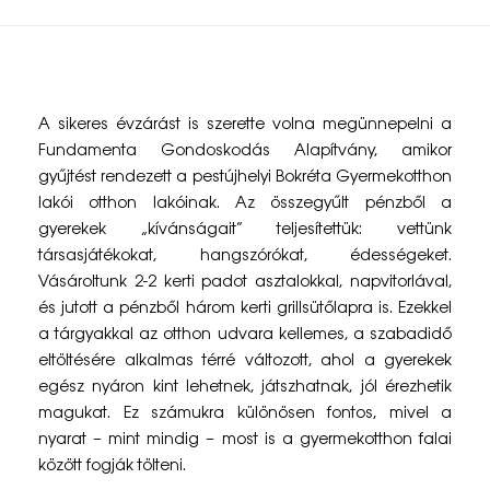
„
A sikeres évzárást is szerette volna megünnepelni a
M
Fundamenta Gondoskodás Alapítvány, amikor
gyűjtést rendezett a pestújhelyi Bokréta Gyermekotthon
o
lakói otthon lakóinak. Az összegyűlt pénzből a
s
gyerekek „kívánságait” teljesítettük: vettünk
társasjátékokat, hangszórókat, édességeket.
o
Vásároltunk 2-2 kerti padot asztalokkal, napvitorlával,
l
és jutott a pénzből három kerti grillsütőlapra is. Ezekkel
a tárgyakkal az otthon udvara kellemes, a szabadidő
y
eltöltésére alkalmas térré változott, ahol a gyerekek
t
egész nyáron kint lehetnek, játszhatnak, jól érezhetik
magukat. Ez számukra különösen fontos, mivel a
v
nyarat – mint mindig – most is a gyermekotthon falai
i
között fogják tölteni.