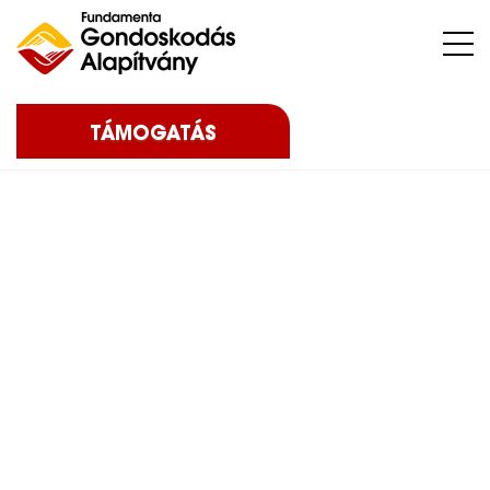
Nehéz sorsú – sokszor súlyos betegséggel küzdő – gyermekeket, az őket nevelő családokat, közösségeket, intézményeket támogatunk.
TÁMOGATÁS
Home
Blog
Eredményeink
2020
„Mosolyt vittünk a
gyermekotthonokba” – 2020
„Mosolyt vittünk a
gyermekotthonokba” –
2020