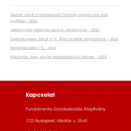
Sikerrel zárult a Gondoskodó Csomag programunk első
gyűjtése – 2026
Jótékonysági lábtenisz torna 8. alkalommal – 2026
Eredményesen zárult a 16. Álom születik pályázatunk – 2026
Támogass adód 1% – ával
Köszönjük, hogy együtt varázsolhattunk örömet – 2025
Kapcsolat
Fundamenta Gondoskodás Alapítvány
1123 Budapest, Alkotás u. 55-61.