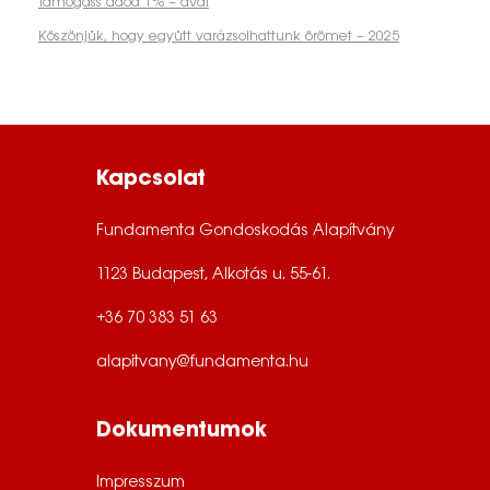
Támogass adód 1% – ával
Köszönjük, hogy együtt varázsolhattunk örömet – 2025
Kapcsolat
Fundamenta Gondoskodás Alapítvány
1123 Budapest, Alkotás u. 55-61.
+36 70 383 51 63
alapitvany@fundamenta.hu
Dokumentumok
Impresszum