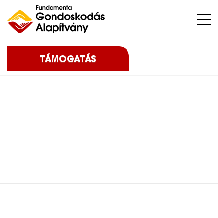
Nehéz sorsú – sokszor súlyos betegséggel küzdő – gyermekeket, az őket nevelő családokat, közösségeket, intézményeket támogatunk.
TÁMOGATÁS
Home
2020
Posts in category: 2020