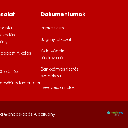
solat
Dokumentumok
menta
Impresszum
skodás
Jogi nyilatkozat
vány
Adatvédelmi
udapest, Alkotás
tájékoztató
.
Bankkártyás fizetési
 383 51 63
szabályzat
vany@fundamenta.hu
Éves beszámolók
a Gondoskodás Alapítvány