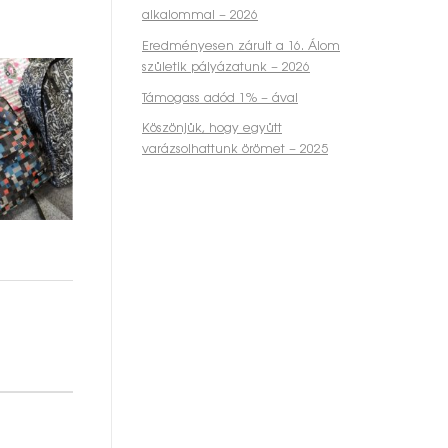
alkalommal – 2026
Eredményesen zárult a 16. Álom
születik pályázatunk – 2026
Támogass adód 1% – ával
Köszönjük, hogy együtt
varázsolhattunk örömet – 2025