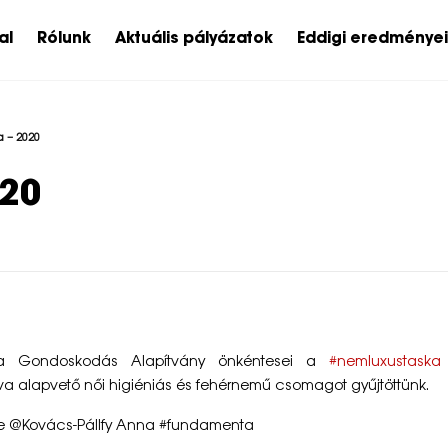
al
Rólunk
Aktuális pályázatok
Eddigi eredménye
 – 2020
020
ta Gondoskodás Alapítvány önkéntesei a
#nemluxustaska
a alapvető női higiéniás és feh­érnemű csomagot gyűj­töttünk.
yle @Kovács-Pállfy Anna #fundamenta