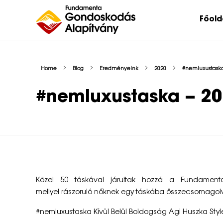
Főold
Nehéz sorsú – sokszor súlyos betegséggel küzdő – gyermekeket, az őket nevelő családokat, közösségeket, intézményeket támogatunk.
Home
Blog
Eredményeink
2020
#nemluxustaska
#nemluxustaska – 2
#
Közel 50 táskával járultak hozzá a Fundamen
mellyel rászoruló nők­nek egy táskába össz­ecsomagolv
n
#nemluxustaska Kívül Belül Boldogság Agi Huszka St
e