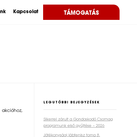
ink
Kapcsolat
TÁMOGATÁS
LEGUTÓBBI BEJEGYZÉSEK
akcióhoz,
Sikerrel zárult a Gondoskodó Csomag
programunk első gyűjtése – 2026
Jótékonysági lábtenisz torna 8.