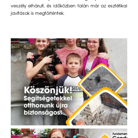
á
veszély elhárult, és időközben talán már az esztétikai
g
javítások is megtörténtek.
o
s
o
t
t
h
o
n
b
a
n