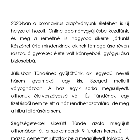
Ú
2020-ban a koronavírus alapítványunk életében is új
j
helyzetet hozott. Online adománygyűjtésbe kezdtünk,
és még a reméltnél is nagyobb sikerrel jártunk!
r
Köszönet érte mindenkinek, akinek támogatása révén
a
rászoruló gyerekek élete vált könnyebbé, gyógyulása
biztosabbá.
b
Júliusban Tündének gyűjtöttünk, aki egyedül neveli
i
három gyermekét egy kis, Szeged melletti
z
vályogházban. A ház egyik sarka megsüllyedt,
otthonuk életveszélyessé vált. És Tündének, egy
t
fizetésből nem tellett a ház rendbehozatalára, de még
o
a hiba feltárására sem.
n
Segítségetekkel sikerült! Tünde azóta megújult
s
otthonában él, a szakemberek 9 furaton keresztül 11
mázsa cementet juttattak be a megsüllyedt falakba. A