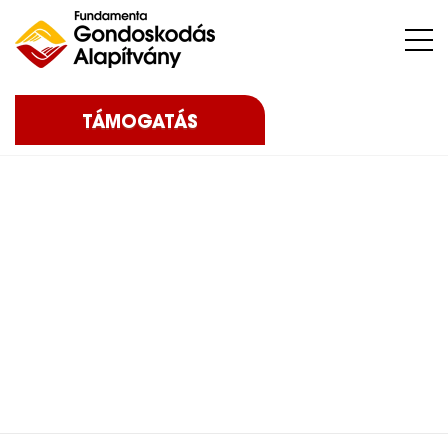
Nehéz sorsú – sokszor súlyos betegséggel küzdő – gyermekeket, az őket nevelő családokat, közösségeket, intézményeket támogatunk.
TÁMOGATÁS
Home
Blog
Eredményeink
2020
Újra biztonságos
otthonban – 2020
Újra biztonságos
otthonban – 2020