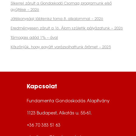
Sikerrel zárult a Gondoskodó Csomag programunk első
gyűjtése – 2026
Jótékonysági lábtenisz torna 8. alkalommal – 2026
Eredményesen zárult a 16. Álom születik pályázatunk – 2026
Támogass adód 1% – ával
Köszönjük, hogy együtt varázsolhattunk örömet – 2025
Kapcsolat
Fundamenta Gondoskodás Alapítvány
1123 Budapest, Alkotás u. 55-61.
+36 70 383 51 63