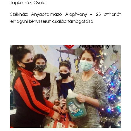
Tagkórház, Gyula
s
Székház: Anyaoltalmazó Alapítvány – 25 otthonát
–
elhagyni kényszerült család támogatása
2
0
2
0