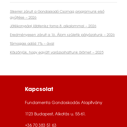
Sikerrel zárult a Gondoskodó Csomag programunk első
gyűjtése – 2026
Jótékonysági lábtenisz torna 8. alkalommal – 2026
Eredményesen zárult a 16. Álom születik pályázatunk – 2026
Támogass adód 1% – ával
Köszönjük, hogy együtt varázsolhattunk örömet – 2025
Kapcsolat
Fundamenta Gondoskodás Alapítvány
1123 Budapest, Alkotás u. 55-61.
+36 70 383 51 63