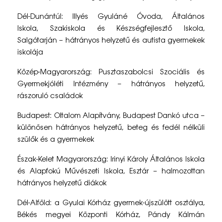
a
Dél-Dunántúl: Illyés Gyuláné Óvoda, Általános
d
Iskola, Szakiskola és Készségfejlesztő Iskola,
o
Salgótarján – hátrányos helyzetű és autista gyermekek
iskolája
m
Közép-Magyarország: Pusztaszabolcsi Szociális és
á
Gyermekjóléti Intézmény – hátrányos helyzetű,
n
rászoruló családok
y
Budapest: Oltalom Alapítvány, Budapest Dankó utca –
különösen hátrányos helyzetű, beteg és fedél nélküli
g
szülők és a gyermekek
y
Észak-Kelet Magyarország: Irinyi Károly Általános Iskola
ű
és Alapfokú Művészeti Iskola, Esztár – halmozottan
j
hátrányos helyzetű diákok
t
Dél-Alföld: a Gyulai Kórház gyermek-újszülött osztálya,
Békés megyei Központi Kórház, Pándy Kálmán
é