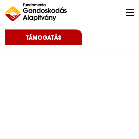
Nehéz sorsú – sokszor súlyos betegséggel küzdő – gyermekeket, az őket nevelő családokat, közösségeket, intézményeket támogatunk.
TÁMOGATÁS
Home
Blog
Eredményeink
2020
Karácsonyi
adománygyűjtés – 2020
Karácsonyi
adománygyűjtés –
2020