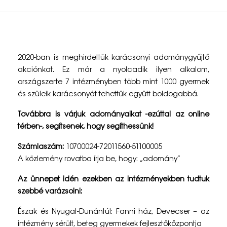
K
2020-ban is meghirdettük karácsonyi adománygyűjtő
a
akciónkat. Ez már a nyolcadik ilyen alkalom,
országszerte 7 intézményben több mint 1000 gyermek
r
és szüleik karácsonyát tehettük együtt boldogabbá.
á
Továbbra is várjuk adományaikat -ezúttal az online
c
térben-, segítsenek, hogy segíthessünk!
s
Számlaszám:
10700024-72011560-51100005
o
A közlemény rovatba írja be, hogy: „adomány”
n
Az ünnepet idén ezekben az intézményekben tudtuk
szebbé varázsolni:
y
Észak és Nyugat-Dunántúl: Fanni ház, Devecser – az
i
intézmény sérült, beteg gyermekek fejlesztőközpontja